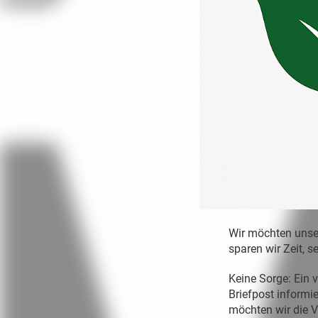
Wir möchten unser
sparen wir Zeit, 
Keine Sorge: Ein v
Briefpost informi
möchten wir die V