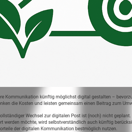
e Kommunikation künftig möglichst digital gestalten – bevorzu
senken die Kosten und leisten gemeinsam einen Beitrag zum Umw
ollständiger Wechsel zur digitalen Post ist (noch) nicht geplant.
ert werden möchte, wird selbstverständlich auch künftig berücks
orteile der digitalen Kommunikation bestmöglich nutzen.