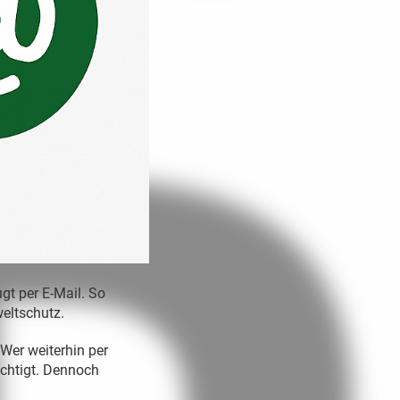
gt per E-Mail. So
eltschutz.
 Wer weiterhin per
ichtigt. Dennoch