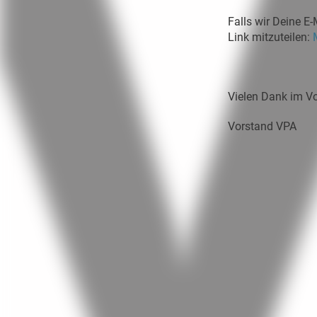
Falls wir Deine E-
Link mitzuteilen:
Vielen Dank im V
Vorstand VPA