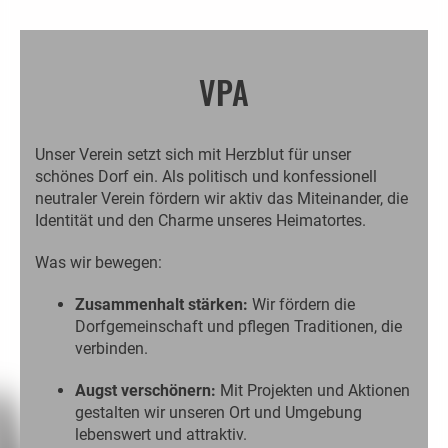
VPA
Unser Verein setzt sich mit Herzblut für unser
schönes Dorf ein. Als politisch und konfessionell
neutraler Verein fördern wir aktiv das Miteinander, die
Identität und den Charme unseres Heimatortes.
Was wir bewegen:
Zusammenhalt stärken:
Wir fördern die
Dorfgemeinschaft und pflegen Traditionen, die
verbinden.
Augst verschönern:
Mit Projekten und Aktionen
gestalten wir unseren Ort und Umgebung
lebenswert und attraktiv.